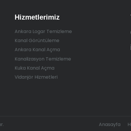
Hizmetlerimiz
Ankara Logar Temizleme
Kanal Görüntüleme
Ankara Kanal Açma
Kanalizasyon Temizleme
Kuka Kanal Açma
Vidanjör Hizmetleri
r.
Anasayfa
H