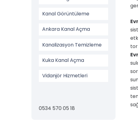
ger
Kanal Görüntüleme
Ev
Ankara Kanal Açma
sis
etk
Kanalizasyon Temizleme
tor
Ev
Kuka Kanal Açma
sul
sor
Vidanjör Hizmetleri
su
sis
tem
sağ
0534 570 05 18