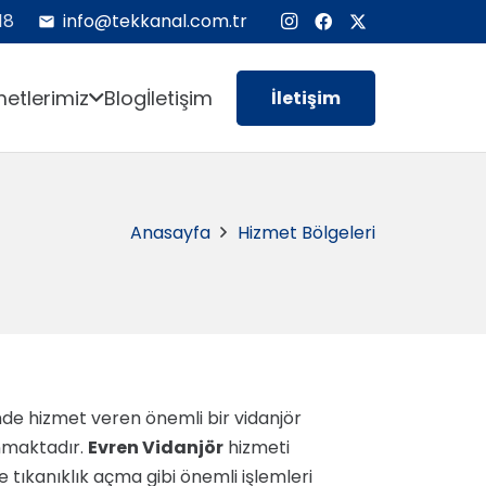
18
info@tekkanal.com.tr
mail
etlerimiz
Blog
İletişim
İletişim
Anasayfa
Hizmet Bölgeleri
de hizmet veren önemli bir vidanjör
sunmaktadır.
Evren Vidanjör
hizmeti
tıkanıklık açma gibi önemli işlemleri