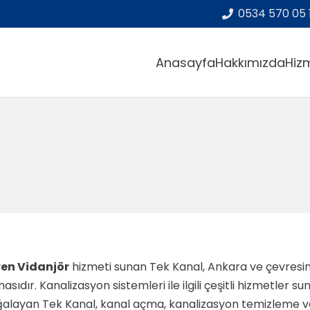
0534 570 05 
Anasayfa
Hakkımızda
Hizm
ren Vidanjör
hizmeti sunan Tek Kanal, Ankara ve çevresin
masıdır. Kanalizasyon sistemleri ile ilgili çeşitli hizmetler 
alayan Tek Kanal, kanal açma, kanalizasyon temizleme ve 