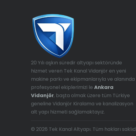
20 Yılı aşkın süredir altyapı sektöründe
hizmet veren Tek Kanal Vidanjör en yeni
makine parkı ve ekipmanlarıyla ve alanında
profesyonel ekiplerimizi le
Ankara
Vidanjör
, başta olmak üzere tüm Türkiye
geneline Vidanjör Kiralama ve kanalizasyon
alt yapı hizmeti sağlamaktayız.
© 2026 Tek Kanal Altyapı. Tüm hakları saklıdı