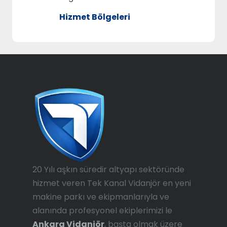
Hizmet Bölgeleri
20 Yılı aşkın süredir altyapı sektöründe
hizmet veren Tek Kanal Vidanjör en yeni
makine parkı ve ekipmanlarıyla ve
alanında profesyonel ekiplerimizi le
Ankara Vidanjör
, başta olmak üzere