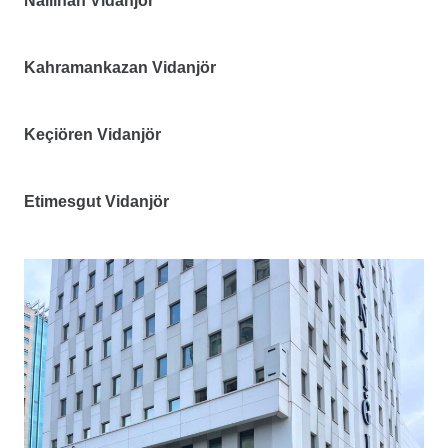
Nallıhan Vidanjör
Kahramankazan Vidanjör
Keçiören Vidanjör
Etimesgut Vidanjör