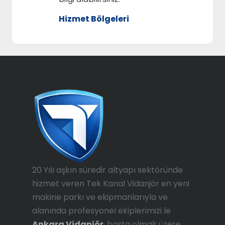
Hizmet Bölgeleri
20 Yılı aşkın süredir altyapı sektöründe
hizmet veren Tek Kanal Vidanjör en yeni
makine parkı ve ekipmanlarıyla ve
alanında profesyonel ekiplerimizi le
Ankara Vidanjör
, başta olmak üzere