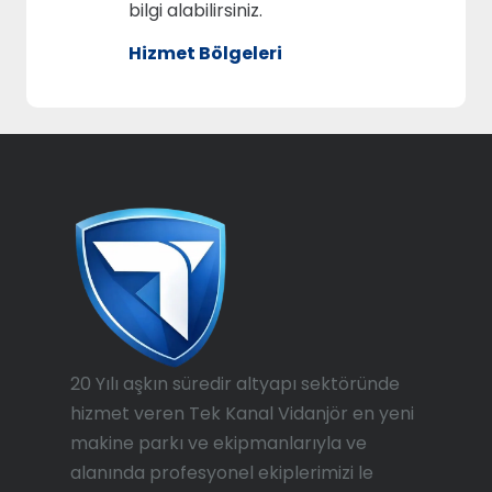
bilgi alabilirsiniz.
Hizmet Bölgeleri
20 Yılı aşkın süredir altyapı sektöründe
hizmet veren Tek Kanal Vidanjör en yeni
makine parkı ve ekipmanlarıyla ve
alanında profesyonel ekiplerimizi le